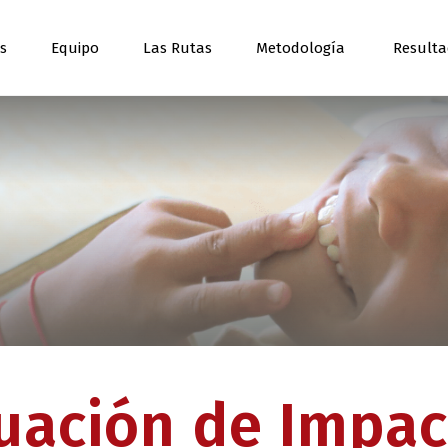
os
Equipo
Las Rutas
Metodología
Result
uación de Impac