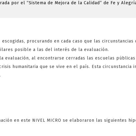
rada por el “Sistema de Mejora de la Calidad” de Fe y Alegrí
z une offre exclusive de 150 tours gratuits sans dépôt dans 
portunité pour jouer à vos jeux de casino préférés sans avo
s vous permettront de tenter votre chance sur des machines 
quer votre argent.
 escogidas, procurando en cada caso que las circunstancias 
nos en ligne proposant ces 150 tours gratuits sans dépôt of
ilares posible a las del interés de la evaluación.
sante. Vous pourrez explorer une large sélection de jeux, d
la evaluación, al encontrarse cerradas las escuelas públicas
itantes. Avec ces tours gratuits, vous pourrez tester différ
risis humanitaria que se vive en el país. Esta circunstancia 
e gros gains, le tout sans aucun investissement initial.
.
ez pas cette occasion de jouer gratuitement et de vivre de
 réputés. Ces 150 tours gratuits sans dépôt sont une vérita
. N’attendez plus pour vous inscrire et profiter de cette of
s impressionnants et passer un agréable moment de divertis
ANTAGES ET INC
mación en este NIVEL MICRO se elaboraron las siguientes hipó