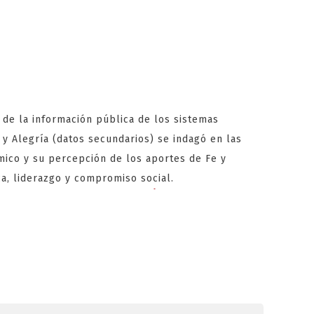
s de la información pública de los sistemas
 y Alegría (datos secundarios) se indagó en las
ico y su percepción de los aportes de Fe y
ca, liderazgo y compromiso social.
s sans Dépôt
les Casinos