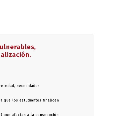
TS SANS
SINOS EN
vulnerables,
150 tours
’il existe actuellement des offres de
alización.
rs gratuits permettent aux joueurs de profiter
re argent.
ion pour les joueurs de découvrir de nouveaux
porter des gains sans risquer de pertes
bre-edad, necesidades
nscrits, mais certains casinos en ligne les
a que los estudiantes finalicen
ent être soumis à des conditions de mise et à
ueurs de lire attentivement les termes et
s…) que afectan a la consecución