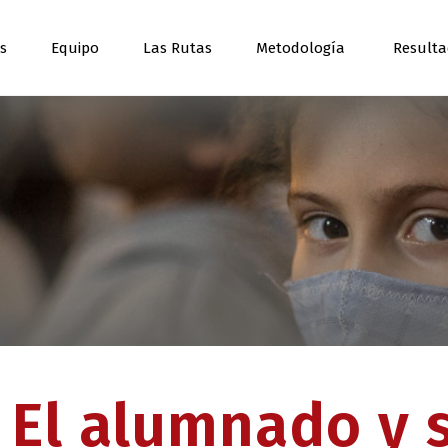
os
Equipo
Las Rutas
Metodología
Result
– El alumnado y 