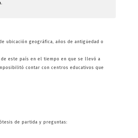
a.
les meilleurs casinos en ligne. Profitez de
ir à dépenser le moindre centime. Ces tours
à sous populaires et de remporter des gains
de ubicación geográfica, años de antigüedad o
frent une expérience de jeu sécurisée et
es classiques intemporels aux nouveautés les
 de este país en el tiempo en que se llevó a
entes stratégies et maximiser vos chances de
imposibilitó contar con centros educativos que
s moments palpitants sur les casinos en ligne
ble aubaine pour les amateurs de jeux de casino
fre exclusive pour tenter de décrocher des
sement.
ONVÉNIENTS
tesis de partida y preguntas: