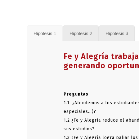
DE
DÉ
Hipótesis 1
Hipótesis 2
Hipótesis 3
LI
Fe y Alegría trabaj
Les amat
generando oportuni
gratuits
de leur
Les
150 
Preguntas
jeux, de
1.1. ¿Atendemos a los estudiant
financiè
especiales…)?
proposen
1.2 ¿Fe y Alegría reduce el aban
Il est i
sus estudios?
des exig
1.3 ¿Fe y Alegría logra paliar lo