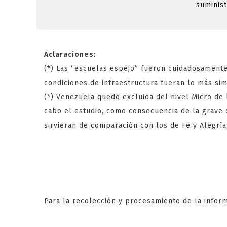
suminist
Découvre
cette op
gratuit
Aclaraciones
:
sans ris
(*) Las “escuelas espejo” fueron cuidadosamente
Les casi
condiciones de infraestructura fueran lo más sim
divertis
(*) Venezuela quedó excluida del nivel Micro de 
plus exc
cabo el estudio, como consecuencia de la grave c
gagner d
sirvieran de comparación con los de Fe y Alegría
Ne manqu
les plus
en ligne
jackpot
AV
Para la recolección y procesamiento de la infor