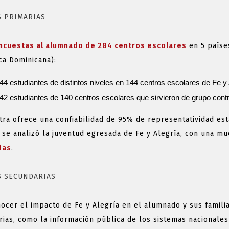
z l’univers captivant des casinos en ligne avec notre article
S PRIMARIAS
les. Que vous soyez un novice curieux ou un joueur aguerri 
atuits offrent une chance de vivre l’excitation du jeu sans au
ncuestas
al alumnado de 284 centros escolares
en 5 países
nt pour attirer de nouveaux joueurs et fidéliser leur clientè
ca Dominicana):
 amateurs de sensations fortes et de gains potentiels.
lorerons en détail les avantages de ces tours gratuits, com
44 estudiantes de distintos niveles en 144 centros escolares de Fe y 
e jeux auxquels vous pourrez accéder. Plongez dans le monde
42 estudiantes de 140 centros escolares que sirvieron de grupo cont
ces tours gratuits peuvent non seulement divertir, mais aus
ra ofrece una confiabilidad de 95% de representatividad esta
t à tenter votre chance sans dépenser un centime ? Laissez
 se analizó la juventud egresada de Fe y Alegría, con una m
hissante !
COUVREZ LES ME
das
.
S SECUNDARIAS
SINOS EN LIGNE 
ocer el impacto de Fe y Alegría en el alumnado y sus famili
OURS GRATUITS S
ias, como la información pública de los sistemas nacionales