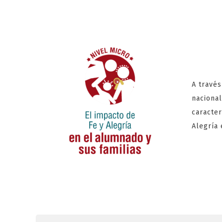
A través
nacional
caracte
Alegría 
15
Di
en