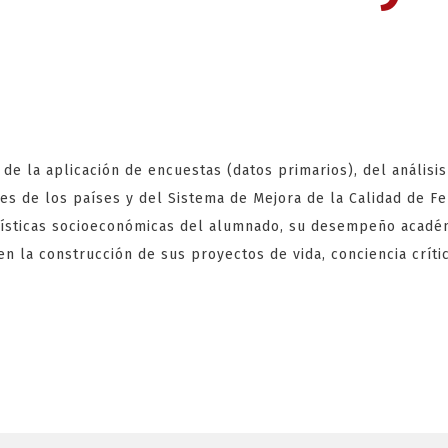
 de la aplicación de encuestas (datos primarios), del análisi
es de los países y del Sistema de Mejora de la Calidad de Fe
rísticas socioeconómicas del alumnado, su desempeño académ
en la construcción de sus proyectos de vida, conciencia críti
0 Tours Gratuit
sponibles dans 
 Ligne